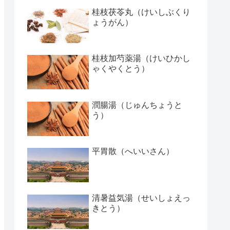
桂枝茯苓丸（けいしぶくり
ょうがん）
桂枝加芍薬湯（けいひかし
ゃくやくとう）
潤腸湯（じゅんちょうと
う）
平胃散（へいいさん）
清暑益気湯（せいしょえっ
きとう）