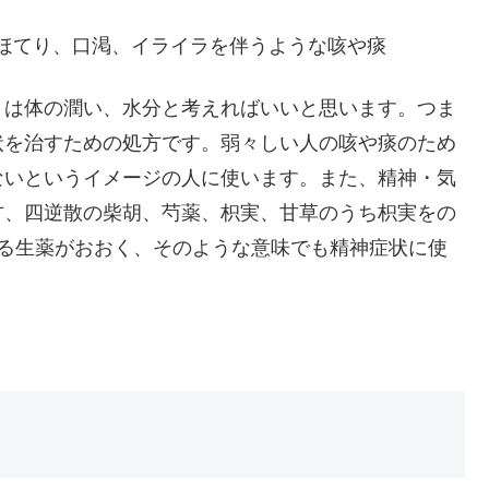
ほてり、口渇、イライラを伴うような咳や痰
とは体の潤い、水分と考えればいいと思います。つま
状を治すための処方です。弱々しい人の咳や痰のため
ないというイメージの人に使います。また、精神・気
方、四逆散の柴胡、芍薬、枳実、甘草のうち枳実をの
ぶる生薬がおおく、そのような意味でも精神症状に使