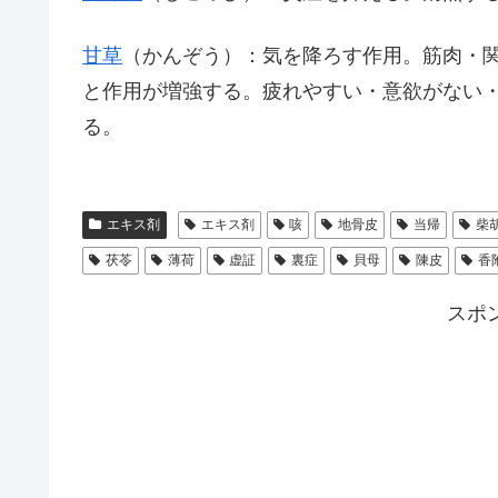
甘草
（かんぞう）：気を降ろす作用。筋肉・
と作用が増強する。疲れやすい・意欲がない
る。
エキス剤
エキス剤
咳
地骨皮
当帰
柴
茯苓
薄荷
虚証
裏症
貝母
陳皮
香
スポ