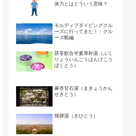
体力とはどういう意味？
モルディブダイビングクル
ーズに行ってきた！：クル
ーズ船編
茯苓飲合半夏厚朴湯（ぶく
りょういんごうはんげこう
ぼくとう）
麻杏甘石湯（まきょうかん
せきとう）
帰脾湯（きひとう）