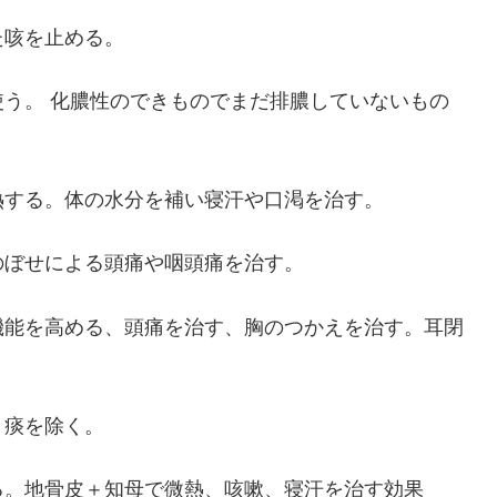
た咳を止める。
う。 化膿性のできものでまだ排膿していないもの
熱する。体の水分を補い寝汗や口渇を治す。
のぼせによる頭痛や咽頭痛を治す。
機能を高める、頭痛を治す、胸のつかえを治す。耳閉
。痰を除く。
る。地骨皮＋知母で微熱、咳嗽、寝汗を治す効果