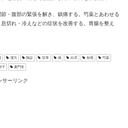
関節・腹部の緊張を解き、鎮痛する。芍薬とあわせる
・息切れ・冷えなどの症状を改善する。胃腸を整え
胡
漢方
熱証
甘草
痰
白朮
知母
芍薬
附子
麦門冬
ンサーリンク