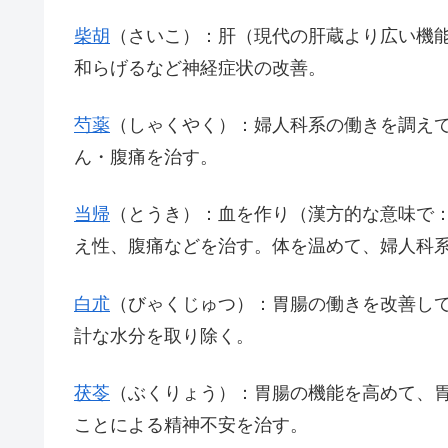
柴胡
（さいこ）：肝（現代の肝蔵より広い機
和らげるなど神経症状の改善。
芍薬
（しゃくやく）：婦人科系の働きを調え
ん・腹痛を治す。
当帰
（とうき）：血を作り（漢方的な意味で
え性、腹痛などを治す。体を温めて、婦人科
白朮
（びゃくじゅつ）：胃腸の働きを改善し
計な水分を取り除く。
茯苓
（ぶくりょう）：胃腸の機能を高めて、
ことによる精神不安を治す。