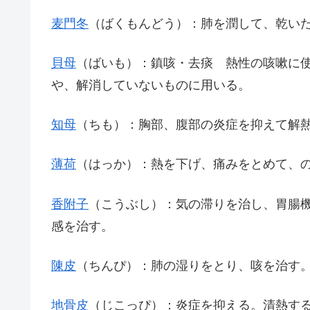
麦門冬
（ばくもんどう）：肺を潤して、乾い
貝母
（ばいも）：鎮咳・去痰 熱性の咳嗽に使
や、解消していないものに用いる。
知母
（ちも）：胸部、腹部の炎症を抑えて解
薄荷
（はっか）：熱を下げ、痛みをとめて、
香附子
（こうぶし）：気の滞りを治し、胃腸
感を治す。
陳皮
（ちんぴ）：肺の湿りをとり、咳を治す
地骨皮
（じこっぴ）：炎症を抑える。清熱す