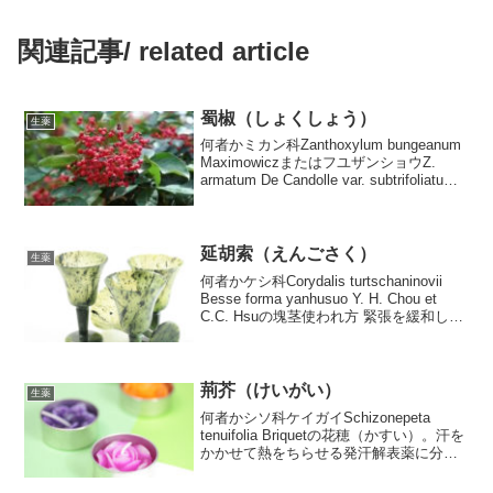
関連記事/ related article
蜀椒（しょくしょう）
生薬
何者かミカン科Zanthoxylum bungeanum
MaximowiczまたはフユザンショウZ.
armatum De Candolle var. subtrifoliatum
の成熟した果皮。中国では花椒といわ
れ、中華料理のスパイスに...
延胡索（えんごさく）
生薬
何者かケシ科Corydalis turtschaninovii
Besse forma yanhusuo Y. H. Chou et
C.C. Hsuの塊茎使われ方 緊張を緩和し痛
みを止める。関節痛・腹痛・月経痛な
ど。 血の巡りをよくする。...
荊芥（けいがい）
生薬
何者かシソ科ケイガイSchizonepeta
tenuifolia Briquetの花穂（かすい）。汗を
かかせて熱をちらせる発汗解表薬に分類
されます。皮膚病に効果があるのも特徴
です。使われ方かぜの頭痛・発熱を治