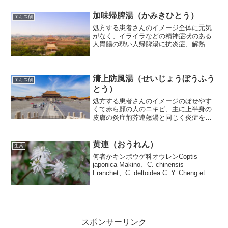
す。鼻炎に使う。（発汗解表）の...
加味帰脾湯（かみきひとう）
エキス剤
処方する患者さんのイメージ全体に元気
がなく、イライラなどの精神症状のある
人胃腸の弱い人帰脾湯に抗炎症、解熱、
精神安定を目的として山梔子と柴胡を加
えた処方です。気虚・血虚＋精神不安が
基本的なイメージ。全身倦怠、貧血、冷
え、動悸、不眠、健忘、不...
清上防風湯（せいじょうぼうふう
エキス剤
とう）
処方する患者さんのイメージのぼせやす
くて赤ら顔の人のニキビ、主に上半身の
皮膚の炎症荊芥連翹湯と同じく炎症を抑
え排膿を促す処方です。荊芥連翹湯から
黄柏、地黄、芍薬、当帰、柴胡が除かれ
ています。荊芥連翹湯とのちがいは清上
黄連（おうれん）
生薬
防風湯が主に上半身を目標...
何者かキンポウゲ科オウレンCoptis
japonica Makino、C. chinensis
Franchet、C. deltoidea C. Y. Cheng et
Hsiao、またはC. teeta Wallichの根茎。使
われ方炎...
スポンサーリンク