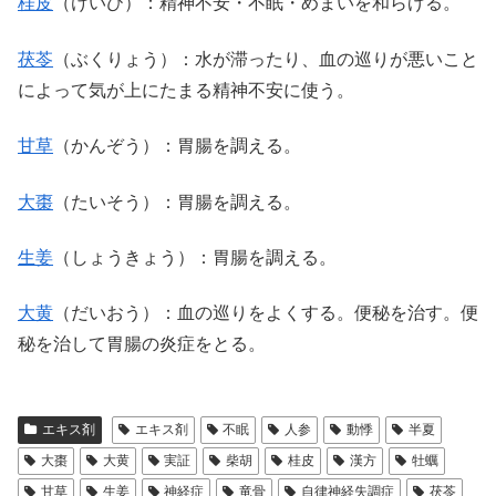
桂皮
（けいひ）：精神不安・不眠・めまいを和らげる。
茯苓
（ぶくりょう）：水が滞ったり、血の巡りが悪いこと
によって気が上にたまる精神不安に使う。
甘草
（かんぞう）：胃腸を調える。
大棗
（たいそう）：胃腸を調える。
生姜
（しょうきょう）：胃腸を調える。
大黄
（だいおう）：血の巡りをよくする。便秘を治す。便
秘を治して胃腸の炎症をとる。
エキス剤
エキス剤
不眠
人参
動悸
半夏
大棗
大黄
実証
柴胡
桂皮
漢方
牡蠣
甘草
生姜
神経症
竜骨
自律神経失調症
茯苓