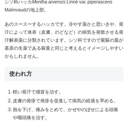
シソ科ハッカ
Mentha arvensis
Linné var. piperascens
Malinvaudの地上部。
あのスースーするハッカです。冷やす薬かと思いきや、発
汗によって体表（皮膚、のどなど）の病気を発散させる発
汗解表薬に分類されています。シソ科ですので紫蘇の葉が
基原の生薬である蘇葉と同じと考えるとイメージしやすい
かもしれません。
使われ方
軽い発汗で感冒を治す。
皮膚の発疹で発疹を促進して病気の経過を早める。
熱を下げ、痛みをとめて、かぜやのぼせによる頭痛
や咽頭痛を治す。