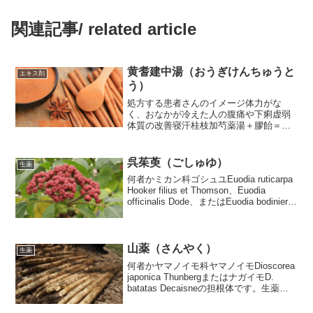
関連記事/ related article
黄耆建中湯（おうぎけんちゅうと
エキス剤
う）
処方する患者さんのイメージ体力がな
く、おなかが冷えた人の腹痛や下痢虚弱
体質の改善寝汗桂枝加芍薬湯＋膠飴＝小
建中湯、小建中湯＋黄耆＝黄耆建中湯で
す。桂枝加芍薬湯は漢方の基本でである
桂枝湯の芍薬が1.5倍入った処方で腹痛、
呉茱萸（ごしゅゆ）
生薬
腹部膨満の処方です。膠...
何者かミカン科ゴシュユEuodia ruticarpa
Hooker filius et Thomson、Euodia
officinalis Dode、またはEuodia bodinieri
Dodeの果実胃腸への温補剤に分類されま
す。使...
山薬（さんやく）
生薬
何者かヤマノイモ科ヤマノイモDioscorea
japonica ThunbergまたはナガイモD.
batatas Decaisneの担根体です。生薬と
してはヤマノイモもナガイモも一緒にあ
つかわれます。流通しているのはほとん