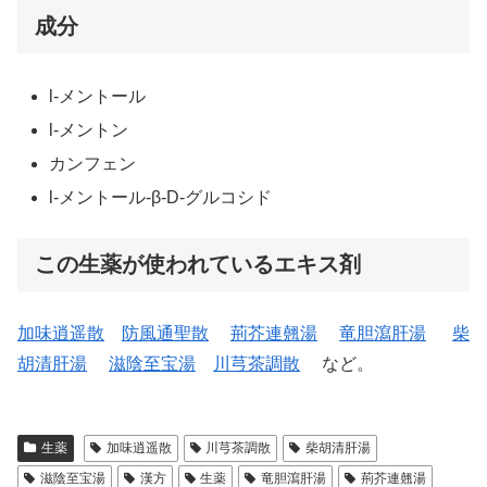
成分
l-メントール
l-メントン
カンフェン
l-メントール-β-D-グルコシド
この生薬が使われているエキス剤
加味逍遥散
防風通聖散
荊芥連翹湯
竜胆瀉肝湯
柴
胡清肝湯
滋陰至宝湯
川芎茶調散
など。
生薬
加味逍遥散
川芎茶調散
柴胡清肝湯
滋陰至宝湯
漢方
生薬
竜胆瀉肝湯
荊芥連翹湯