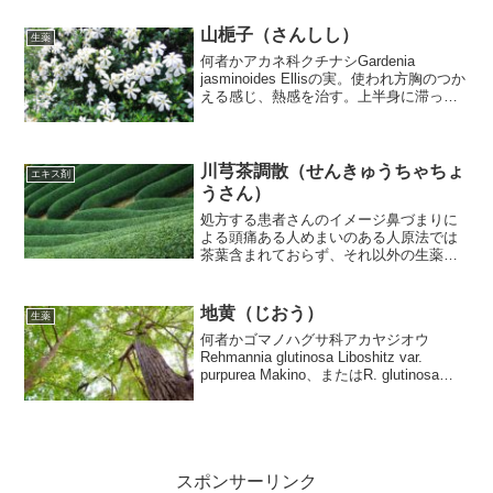
どがナガイモだ...
山梔子（さんしし）
生薬
何者かアカネ科クチナシGardenia
jasminoides Ellisの実。使われ方胸のつか
える感じ、熱感を治す。上半身に滞った
気を降ろして精神安定をはかる。発熱を
伴う黄疸を治す。眼や、皮膚の充血を治
す。成分ゲニポシドゲニピンクロシン
こ...
川芎茶調散（せんきゅうちゃちょ
エキス剤
うさん）
処方する患者さんのイメージ鼻づまりに
よる頭痛ある人めまいのある人原法では
茶葉含まれておらず、それ以外の生薬を
散薬としてお茶と一緒に服用したものの
ようです。処方箋薬ではツムラ・クラシ
エ・コタローの番号124番。入っている生
地黄（じおう）
生薬
薬とその狙い香附子（...
何者かゴマノハグサ科アカヤジオウ
Rehmannia glutinosa Liboshitz var.
purpurea Makino、またはR. glutinosa
Liboschitzの根。使われ方体の水と血を補
う。熱を下げる。乾いた咳を...
スポンサーリンク