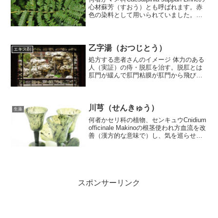
心材蘇芳（すおう）とも呼ばれます。赤
色の染料として用いられていました。使
われ方駆瘀血剤として用いる。使われて
いるのは通導散のみです。大黄とあわせ
て炎症をおさめ便通をはかる効果、当...
乙字湯（おつじとう）
エキス剤
処方する患者さんのイメージ 体力のある
人（実証）の痔・脱肛を治す。脱肛とは
肛門が緩んで肛門粘膜が肛門から飛び出
てしまうことです。処方エキス剤ではツ
ムラ・クラシエ・コタローの番号3番。脱
肛は手術じゃないと治らないような気が
しますが。。。入って...
川芎（せんきゅう）
生薬
何者かセリ科の植物、センキュウCnidium
officinale Makinoの根茎使われ方血流を改
善（漢方的な意味で）し、気を巡らせて
月経不順、月経痛、腹痛、冷え性などを
治す。血行を促進（こちらも漢方的な意
味で）して、気を巡らせて頭痛を...
スポンサーリンク