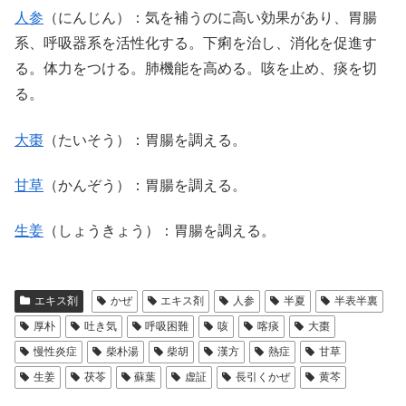
人参
（にんじん）：気を補うのに高い効果があり、胃腸
系、呼吸器系を活性化する。下痢を治し、消化を促進す
る。体力をつける。肺機能を高める。咳を止め、痰を切
る。
大棗
（たいそう）：胃腸を調える。
甘草
（かんぞう）：胃腸を調える。
生姜
（しょうきょう）：胃腸を調える。
エキス剤
かぜ
エキス剤
人参
半夏
半表半裏
厚朴
吐き気
呼吸困難
咳
喀痰
大棗
慢性炎症
柴朴湯
柴胡
漢方
熱症
甘草
生姜
茯苓
蘇葉
虚証
長引くかぜ
黄芩