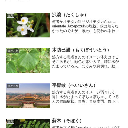
沢瀉（たくしゃ）
生薬
何者かオモダカ科サジオモダカAlisma
orientale Jazepczukの塊茎。僕は知らな
かったのですが、家紋にも使われるわり
とポピュラーな植物のようです（沢瀉
紋）。使われ方体内に余分にたまった水
を排尿によって治す（除湿・利水作
用）...
木防已湯（もくぼういとう）
エキス剤
処方する患者さんのイメージ体力はそこ
そこあるが、顔色が悪い人で、肺に水が
たまっている人、むくみや息切れ、動悸
などの心不全症状ある人基本としては利
水薬です。体の余計な水分を取り除きま
す。名前は木防已ですが、日本で使われ
ているのは防已です。心不...
平胃散（へいいさん）
エキス剤
処方する患者さんのイメージ弱々しく、
胃に水がたまってぽちゃぽちゃしている
人の胃腸症状。胃炎、胃腸虚弱、胃下
垂、消化不良、食欲不振、胃痛、嘔吐な
ど蒼朮、陳皮、厚朴は胃腸の水を取り除
く生薬です。大棗＋生姜＋甘草は胃腸の
機能回復、調子を整える効果...
蘇木（そぼく）
生薬
何者かマメ科Caesalpinia sappan Linnéの