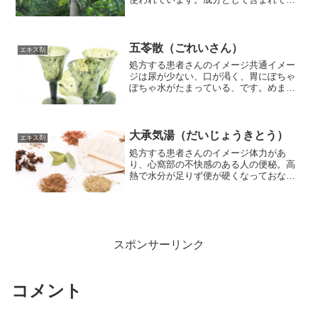
るアルカロイドのアレコリンがニコチン
と同様の作用があるといわれています。
使われ方条虫を駆除する。消化不全を治
す。膨...
五苓散（ごれいさん）
エキス剤
処方する患者さんのイメージ共通イメー
ジは尿が少ない、口が渇く、胃にぽちゃ
ぽちゃ水がたまっている、です。めま
い、頭痛吐き気、下痢むくみ二日酔代表
的な利水剤で、利尿効果や体の水分バラ
ンスを調えるといわれています。生薬の
ほとんどが利水効果のあるも...
大承気湯（だいじょうきとう）
エキス剤
処方する患者さんのイメージ体力があ
り、心窩部の不快感のある人の便秘。高
熱で水分が足りず便が硬くなっておなか
がはる人。強めの下剤として、頑固な便
秘に使います。古典では、感染症が進行
して高熱が続き、発汗などで体の水分が
失われて便が硬くなり、腸管...
スポンサーリンク
コメント