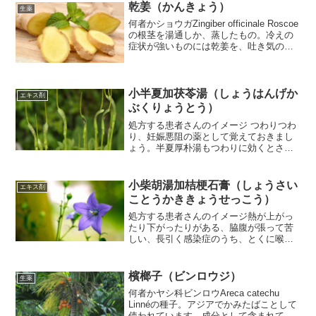
乾姜（かんきょう）
生薬
何者かショウガZingiber officinale Roscoe
の根茎を湯通しか、蒸したもの。冷えの
症状が強いものには乾姜を、吐き気の強
いものには生のショウガ、生姜を使うと
いう区別があります。乾姜は生姜とちが
い、温補薬に分類されます。生姜...
小半夏加茯苓湯（しょうはんげか
エキス剤
ぶくりょうとう）
処方する患者さんのイメージ つわりつわ
り、妊娠悪阻の薬として覚えておきまし
ょう。半夏厚朴湯もつわりに効くとされ
ていますが、こちらは半夏厚朴湯から厚
朴と蘇葉を除いた処方でよりシンプルと
なっています。名前は長いですが、たっ
小柴胡湯加桔梗石膏（しょうさい
エキス剤
た3種類の生薬からでき...
ことうかききょうせっこう）
処方する患者さんのイメージ熱が上がっ
たり下がったりがある、脇腹が張って苦
しい、長引く感染症のうち、とくに喉の
痛みがあるもの、長引く扁桃炎小柴胡湯
に桔梗と石膏を加えた処方です。慢性炎
症、感染症に使う小柴胡湯に桔梗の排
檳榔子（ビンロウジ）
生薬
膿・鎮咳効果、咽頭痛を抑え...
何者かヤシ科ビンロウAreca catechu
Linnéの種子。アジアでかみたばことして
使われています。成分として含まれてい