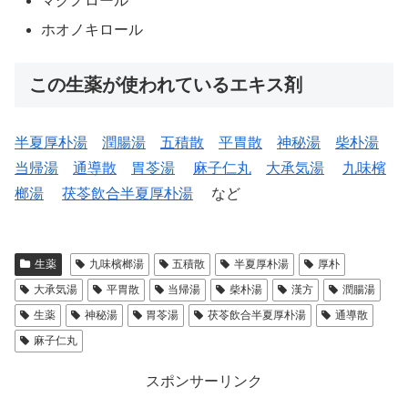
マグノロール
ホオノキロール
この生薬が使われているエキス剤
半夏厚朴湯
潤腸湯
五積散
平胃散
神秘湯
柴朴湯
当帰湯
通導散
胃苓湯
麻子仁丸
大承気湯
九味檳
榔湯
茯苓飲合半夏厚朴湯
など
生薬
九味檳榔湯
五積散
半夏厚朴湯
厚朴
大承気湯
平胃散
当帰湯
柴朴湯
漢方
潤腸湯
生薬
神秘湯
胃苓湯
茯苓飲合半夏厚朴湯
通導散
麻子仁丸
スポンサーリンク