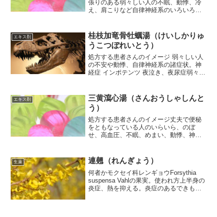
張りのある弱々しい人の不眠、動悸、冷
え、肩こりなど自律神経系のいろいろ、
神経症。柴胡の入っている柴胡剤です
が、慢性炎症の薬ではありません。神経
症的な訴えに使います。柴胡が入ってい
桂枝加竜骨牡蠣湯（けいしかりゅ
エキス剤
るので脇腹の張り感をとも...
うこつぼれいとう）
処方する患者さんのイメージ 弱々しい人
の不安や動悸、自律神経系の諸症状。神
経症 インポテンツ 夜泣き、夜尿症弱々し
い人用の処方です。柴胡桂枝乾姜湯と似
ていますが、桂枝加竜骨牡蠣湯は柴胡が
入っていないのがポイントで、脇腹の張
三黄瀉心湯（さんおうしゃしんと
エキス剤
りや鳩尾の圧痛のな...
う）
処方する患者さんのイメージ丈夫で便秘
をともなっている人のいらいら、のぼ
せ、高血圧、不眠、めまい、動悸、神経
症丈夫で便秘をともなっている人の更年
期障害、月経障害基本は炎症を抑える処
方です。黄連解毒湯に似ていますが、大
連翹（れんぎょう）
生薬
黄が入っているので便秘をと...
何者かモクセイ科レンギョウForsythia
suspensa Vahlの果実。使われ方上半身の
炎症、熱を抑える。炎症のあるできもの
の排膿を促す。成分トリテルペノイド(+)-
ピノレシノール(-)-マタイレシノールアル
クチインフォルシチアシド...