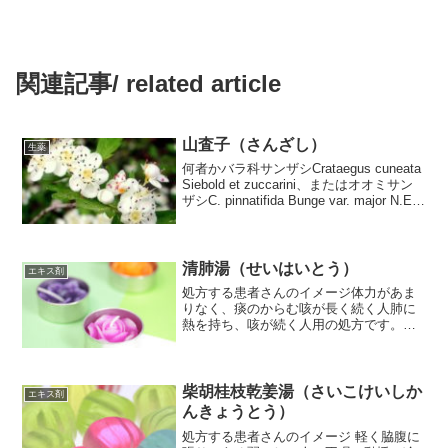
関連記事/ related article
山査子（さんざし）
生薬
何者かバラ科サンザシCrataegus cuneata
Siebold et zuccarini、またはオオミサン
ザシC. pinnatifida Bunge var. major N.E.
Brownの偽果。使われ方食べ物のもたれ
に使う。...
清肺湯（せいはいとう）
エキス剤
処方する患者さんのイメージ体力があま
りなく、痰のからむ咳が長く続く人肺に
熱を持ち、咳が続く人用の処方です。麦
門冬湯とちがって痰が多い人に使いま
す。ツムラ・クラシエ・コタローの90番
です。入っている生薬とその狙い当帰
（とうき）：補血。ホルモン...
柴胡桂枝乾姜湯（さいこけいしか
エキス剤
んきょうとう）
処方する患者さんのイメージ 軽く脇腹に