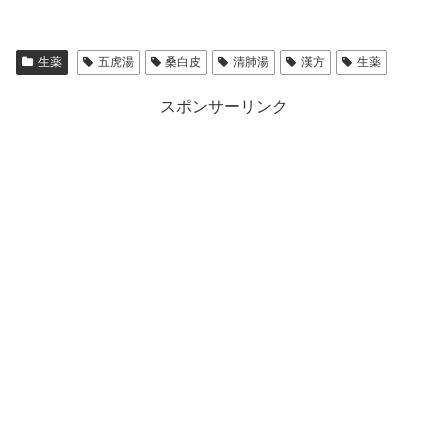
生薬
五虎湯
桑白皮
清肺湯
漢方
生薬
スポンサーリンク