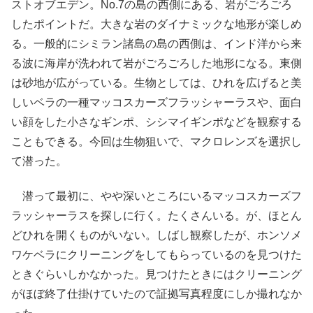
ストオブエデン。No.7の島の西側にある、岩がごろごろ
したポイントだ。大きな岩のダイナミックな地形が楽しめ
る。一般的にシミラン諸島の島の西側は、インド洋から来
る波に海岸が洗われて岩がごろごろした地形になる。東側
は砂地が広がっている。生物としては、ひれを広げると美
しいベラの一種マッコスカーズフラッシャーラスや、面白
い顔をした小さなギンポ、シシマイギンポなどを観察する
こともできる。今回は生物狙いで、マクロレンズを選択し
て潜った。
潜って最初に、やや深いところにいるマッコスカーズフ
ラッシャーラスを探しに行く。たくさんいる。が、ほとん
どひれを開くものがいない。しばし観察したが、ホンソメ
ワケベラにクリーニングをしてもらっているのを見つけた
ときぐらいしかなかった。見つけたときにはクリーニング
がほぼ終了仕掛けていたので証拠写真程度にしか撮れなか