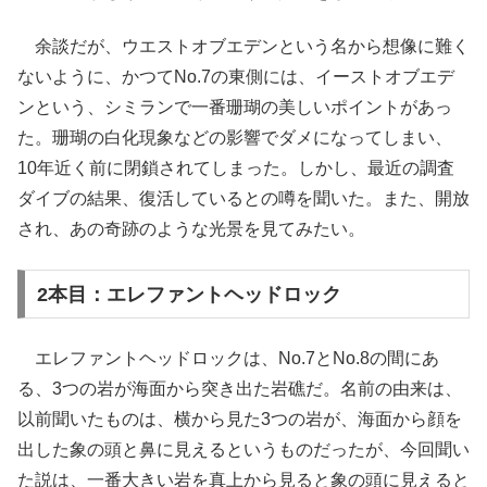
余談だが、ウエストオブエデンという名から想像に難く
ないように、かつてNo.7の東側には、イーストオブエデ
ンという、シミランで一番珊瑚の美しいポイントがあっ
た。珊瑚の白化現象などの影響でダメになってしまい、
10年近く前に閉鎖されてしまった。しかし、最近の調査
ダイブの結果、復活しているとの噂を聞いた。また、開放
され、あの奇跡のような光景を見てみたい。
2本目：エレファントヘッドロック
エレファントヘッドロックは、No.7とNo.8の間にあ
る、3つの岩が海面から突き出た岩礁だ。名前の由来は、
以前聞いたものは、横から見た3つの岩が、海面から顔を
出した象の頭と鼻に見えるというものだったが、今回聞い
た説は、一番大きい岩を真上から見ると象の頭に見えると