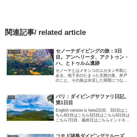
関連記事/ related article
セノーテダイビングの旅：3日
セノーテ
目。アンヘリータ、アクトゥン・
ハ、とトゥルム遺跡
セノーテとはメキシコのユカタン半島に
ある、地下水のたまった天然の泉、井戸
のこと。その泉は水没した洞窟につなが
っている。石灰岩の大地で濾過された地
下水は透明度100mと言われるほど透明
だ。冒険心をくすぐる水没した鍾乳洞、
バリ：ダイビングサファリ日記。
バリ
天井の穴から降り注ぐ光...
第1日目
English version is here2日目、3日目はこ
ちら4日目はこちら5日目はこちら6日目は
こちら7日目、最終日はこちらインドネシ
ア、バリ島。だいたい三重県と同じくら
いの大きさ、東京都の2.5倍の大きさがあ
る。メインのリゾート、...
コモド諸島ダイビングクルーズ
コモド