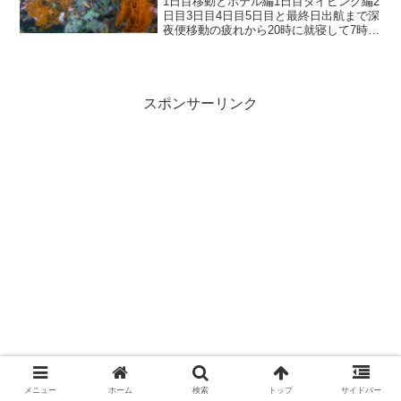
1日目移動とホテル編1日目ダイビング編2
日目3日目4日目5日目と最終日出航まで深
夜便移動の疲れから20時に就寝して7時に
起床。11時間ノンストップ睡眠。11時間
も寝て、さすがに気分爽快になった。今
日は8時15分にショップ集合だ。ささっと
顔を...
スポンサーリンク
メニュー
ホーム
検索
トップ
サイドバー