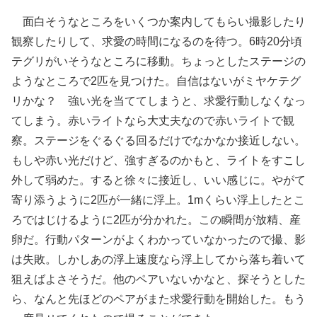
面白そうなところをいくつか案内してもらい撮影したり
観察したりして、求愛の時間になるのを待つ。6時20分頃
テグリがいそうなところに移動。ちょっとしたステージの
ようなところで2匹を見つけた。自信はないがミヤケテグ
リかな？ 強い光を当ててしまうと、求愛行動しなくなっ
てしまう。赤いライトなら大丈夫なので赤いライトで観
察。ステージをぐるぐる回るだけでなかなか接近しない。
もしや赤い光だけど、強すぎるのかもと、ライトをすこし
外して弱めた。すると徐々に接近し、いい感じに。やがて
寄り添うように2匹が一緒に浮上。1mくらい浮上したとこ
ろではじけるように2匹が分かれた。この瞬間が放精、産
卵だ。行動パターンがよくわかっていなかったので撮、影
は失敗。しかしあの浮上速度なら浮上してから落ち着いて
狙えばよさそうだ。他のペアいないかなと、探そうとした
ら、なんと先ほどのペアがまた求愛行動を開始した。もう