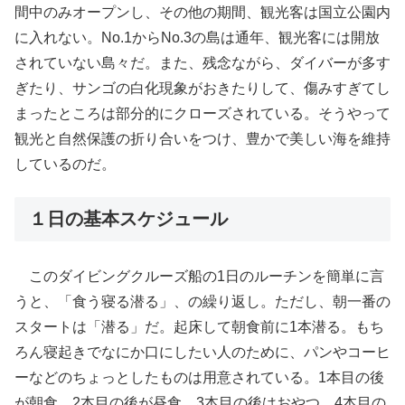
間中のみオープンし、その他の期間、観光客は国立公園内
に入れない。No.1からNo.3の島は通年、観光客には開放
されていない島々だ。また、残念ながら、ダイバーが多す
ぎたり、サンゴの白化現象がおきたりして、傷みすぎてし
まったところは部分的にクローズされている。そうやって
観光と自然保護の折り合いをつけ、豊かで美しい海を維持
しているのだ。
１日の基本スケジュール
このダイビングクルーズ船の1日のルーチンを簡単に言
うと、「食う寝る潜る」、の繰り返し。ただし、朝一番の
スタートは「潜る」だ。起床して朝食前に1本潜る。もち
ろん寝起きでなにか口にしたい人のために、パンやコーヒ
ーなどのちょっとしたものは用意されている。1本目の後
が朝食、2本目の後が昼食、3本目の後はおやつ、4本目の