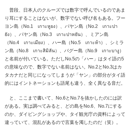
普段、日本人のクルーズでは数字で呼んでいるのであま
り耳にすることはないが、数字でない呼び名もある。フー
ヨン島（No.1 เกาะหูยง）、パヤン島（No.2 เกาะปา
ยัง）、パヤン島（No.3 เกาะปาหยัน）、ミアン島
（No.4 เกาะเมียง）、ハー島（No.5 เกาะห้า）、シミラ
ン島（No.8 เกาะสิมิลัน）、バグー島（No.9 เกาะบางู）
と名前が付いている。ただしNo.5の「ハー」はタイ語の5
の意味なので、数字でない名前はない。No.2とNo.3はカ
タカナだと同じになってしまうが「ヤン」の部分がタイ語
的にはイントネーションも語尾も違う、全く異なる音だ。
と、ここまで書いて、No.6とNo.7を抜かしたのには訳
がある。実は調べてみると、どの島をNo.6、No.7にする
のか、ダイビングショップや、タイ観光庁の資料によって
違っていて、混乱があるので言葉を濁したのだ（笑）。