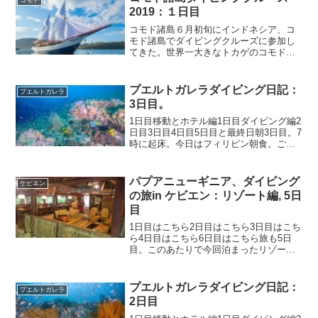
2019：１日目
コモド諸島６月初旬にインドネシア、コ
モド諸島でダイビングクルーズに参加し
てきた。世界一大きなトカゲのコモドド
ラゴンで有名なあのコモドだ。コモド島
はバリ島と同じ島の並びにあり、東へ３
つ隣の島。アクセスとしては日本はバリ
プエルトガレラダイビング日記：
プエルトガレラ
経由が一般的。ジャカルタ...
3日目。
1日目移動とホテル編1日目ダイビング編2
日目3日目4日目5日目と最終日朝3日目。7
時に起床。今日はフィリピン朝食。ご
飯、ソーセージ、目玉焼き、サラダの組
み合わせ。今日の午前中も外海に行くの
でワイドレンズの設定だ。今日は楽しみ
パプアニューギニア、ダイビング
ケビエン
にしていたポイン...
の旅in ケビエン：リゾート編, 5日
目
1日目はこちら2日目はこちら3日目はこち
ら4日目はこちら6日目はこちら旅も5日
目。このあたりで今回泊まったリゾート
の紹介もしようと思う。リセナンアイラ
ンドリゾート Lissenung island resort今
回泊まったリゾートは、ケビエ...
プエルトガレラダイビング日記：
プエルトガレラ
2日目