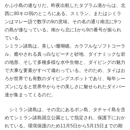
かぶ小島の連なりだ。昨夜出航したタプラム港からは、北
西に80キロ弱のところにある。スミラン、またはシミラ
ンはマレー語で数字の9の意味。その名の通り南北に9つ
の島が連なっている。南から北に1から9の番号が振られ
ている。
シミラン諸島は、美しい珊瑚礁、カラフルなソフトコーラ
ル、癒やされる真っ白なビーチと砂地、ダイナミックな岩
の地形、そして多種多様な水中生物と、ダイビングの魅力
で大事な要素がすべて備わっている。そのため、タイはお
ろか世界でも有数のダイビングスポットであり、毎年シー
ズンになると世界中からその美しさに魅せられたダイバー
達が集まってくるのだ。
シミラン諸島は、その北にあるボン島、タチャイ島を含
めてシミラン諸島国立公園として指定され、保護下におか
れている。環境保護のため11月5日から5月15日までの期