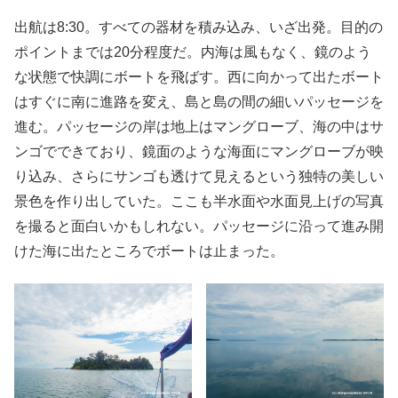
出航は8:30。すべての器材を積み込み、いざ出発。目的の
ポイントまでは20分程度だ。内海は風もなく、鏡のよう
な状態で快調にボートを飛ばす。西に向かって出たボート
はすぐに南に進路を変え、島と島の間の細いパッセージを
進む。パッセージの岸は地上はマングローブ、海の中はサ
ンゴでできており、鏡面のような海面にマングローブが映
り込み、さらにサンゴも透けて見えるという独特の美しい
景色を作り出していた。ここも半水面や水面見上げの写真
を撮ると面白いかもしれない。パッセージに沿って進み開
けた海に出たところでボートは止まった。