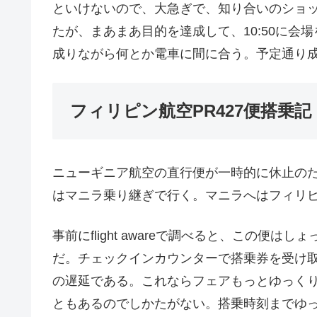
といけないので、大急ぎで、知り合いのショ
たが、まあまあ目的を達成して、10:50に
成りながら何とか電車に間に合う。予定通り
フィリピン航空PR427便搭乗記
ニューギニア航空の直行便が一時的に休止の
はマニラ乗り継ぎで行く。マニラへはフィリピン航
事前にflight awareで調べると、この便
だ。チェックインカウンターで搭乗券を受け取
の遅延である。これならフェアもっとゆっく
ともあるのでしかたがない。搭乗時刻までゆ