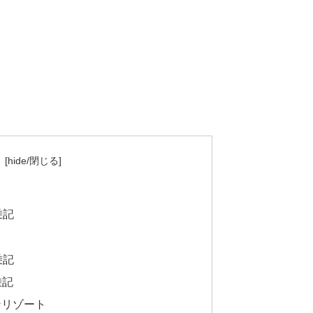
乗記
乗記
乗記
ンリゾート