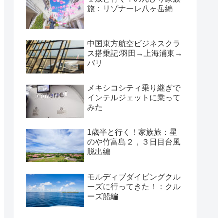
旅：リゾナーレ八ヶ岳編
中国東方航空ビジネスクラ
ス搭乗記:羽田→上海浦東→
バリ
メキシコシティ乗り継ぎで
インテルジェットに乗って
みた
1歳半と行く！家族旅：星
のや竹富島２，３日目台風
脱出編
モルディブダイビングクル
ーズに行ってきた！：クル
ーズ船編