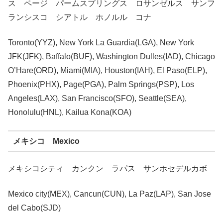
ス ページ パームスプリングス ロサンゼルス サンフ
ランシスコ シアトル ホノルル コナ
Toronto(YYZ), New York La Guardia(LGA), New York
JFK(JFK), Baffalo(BUF), Washington Dulles(IAD), Chicago
O’Hare(ORD), Miami(MIA), Houston(IAH), El Paso(ELP),
Phoenix(PHX), Page(PGA), Palm Springs(PSP), Los
Angeles(LAX), San Francisco(SFO), Seattle(SEA),
Honolulu(HNL), Kailua Kona(KOA)
メキシコ Mexico
メキシコシティ カンクン ラパス サンホセデルカボ
Mexico city(MEX), Cancun(CUN), La Paz(LAP), San Jose
del Cabo(SJD)