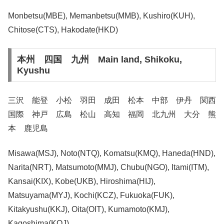
Monbetsu(MBE), Memanbetsu(MMB), Kushiro(KUH),
Chitose(CTS), Hakodate(HKD)
本州 四国 九州 Main land, Shikoku,
Kyushu
三沢 能登 小松 羽田 成田 松本 中部 伊丹 関西
国際 神戸 広島 松山 高知 福岡 北九州 大分 熊
本 鹿児島
Misawa(MSJ), Noto(NTQ), Komatsu(KMQ), Haneda(HND),
Narita(NRT), Matsumoto(MMJ), Chubu(NGO), Itami(ITM),
Kansai(KIX), Kobe(UKB), Hiroshima(HIJ),
Matsuyama(MYJ), Kochi(KCZ), Fukuoka(FUK),
Kitakyushu(KKJ), Oita(OIT), Kumamoto(KMJ),
Kagoshima(KOJ)