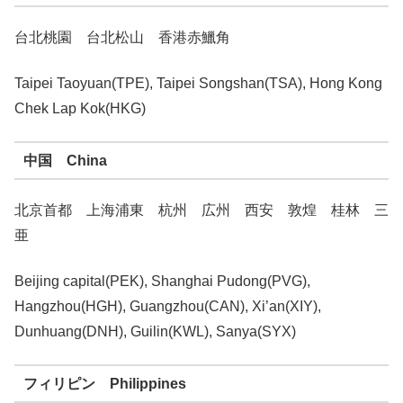
台北桃園 台北松山 香港赤鱲角
Taipei Taoyuan(TPE), Taipei Songshan(TSA), Hong Kong
Chek Lap Kok(HKG)
中国 China
北京首都 上海浦東 杭州 広州 西安 敦煌 桂林 三
亜
Beijing capital(PEK), Shanghai Pudong(PVG),
Hangzhou(HGH), Guangzhou(CAN), Xi’an(XIY),
Dunhuang(DNH), Guilin(KWL), Sanya(SYX)
フィリピン Philippines