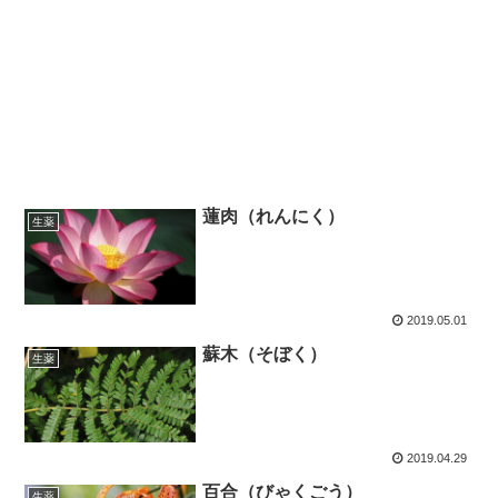
蓮肉（れんにく）
生薬
2019.05.01
蘇木（そぼく）
生薬
2019.04.29
百合（びゃくごう）
生薬